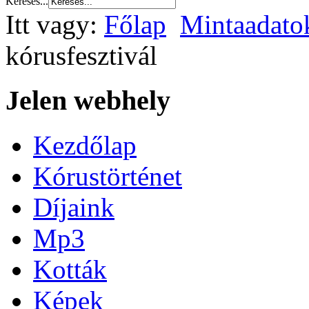
Keresés...
Itt vagy:
Főlap
Mintaadato
kórusfesztivál
Jelen webhely
Kezdőlap
Kórustörténet
Díjaink
Mp3
Kották
Képek