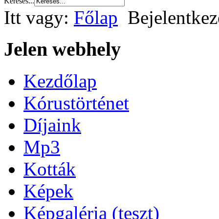
Keresés...
Itt vagy:
Főlap
Bejelentkez
Jelen webhely
Kezdőlap
Kórustörténet
Díjaink
Mp3
Kották
Képek
Képgaléria (teszt)