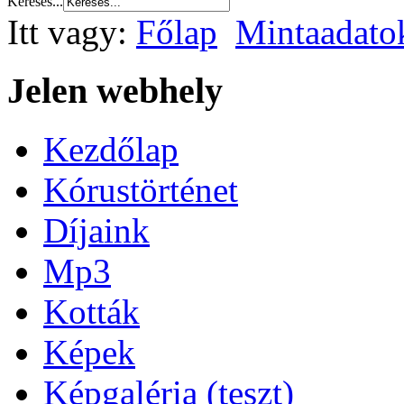
Keresés...
Itt vagy:
Főlap
Mintaadato
Jelen webhely
Kezdőlap
Kórustörténet
Díjaink
Mp3
Kották
Képek
Képgaléria (teszt)