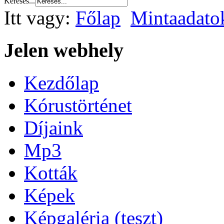
Keresés...
Itt vagy:
Főlap
Mintaadato
Jelen webhely
Kezdőlap
Kórustörténet
Díjaink
Mp3
Kották
Képek
Képgaléria (teszt)