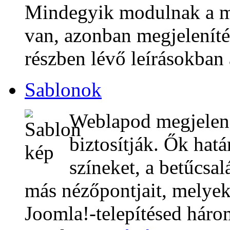
Mindegyik modulnak a m
van, azonban megjeleníté
részben lévő leírásokban
Sablonok
Weblapod megjelené
biztosítják. Ők hat
színeket, a betűcsal
más nézőpontjait, melyek
Joomla!-telepítésed háro